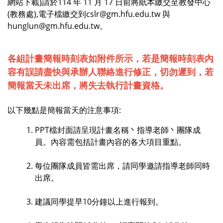
網站下載)請於114 年 11 月 17 日前將紙本繳交至教發中心
(教務處),電子檔繳交到cslr@gm.hfu.edu.tw 與
hunglun@gm.hfu.edu.tw。
各組計畫簡報時刻表如附件所示
，
若是簡報時刻表內
容有誤請盡快與承辦人聯絡進行修正，切勿遲到，若
簡報當天未出席，
將失去執行計畫資格。
以下幾點是簡報當天的注意事項:
PPT檔封面請呈現計畫名稱丶指導老師丶團隊成
員。
內容需包括計畫內容的各大項目重點。
每位團隊成員皆需出席，請同學邀請指導老師同時
出席。
建議同學提早10分鐘以上進行報到。