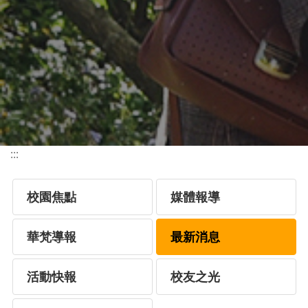
:::
校園焦點
媒體報導
華梵導報
最新消息
活動快報
校友之光