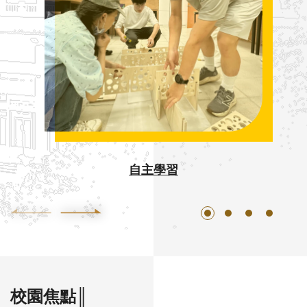
自主學習
校園焦點║