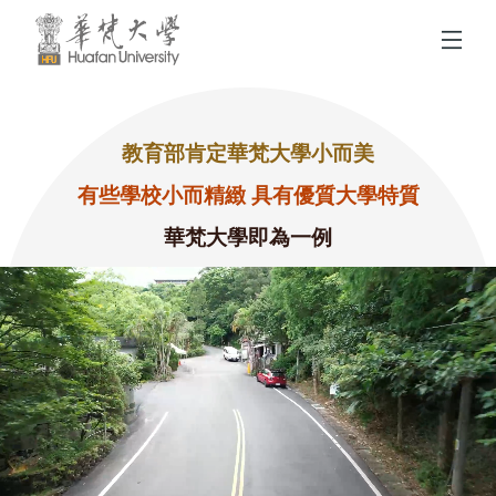
跳到頁面主要內容區
教育部肯定華梵大學小而美
有些學校小而精緻 具有優質大學特質
華梵大學即為一例