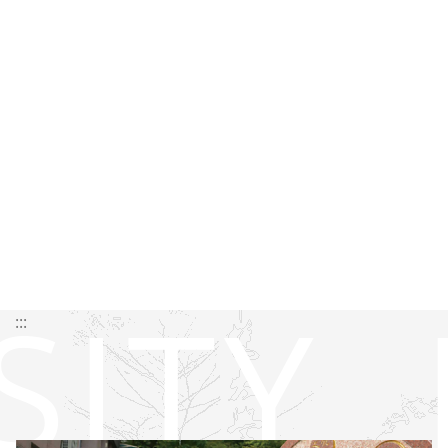
SITY
:::