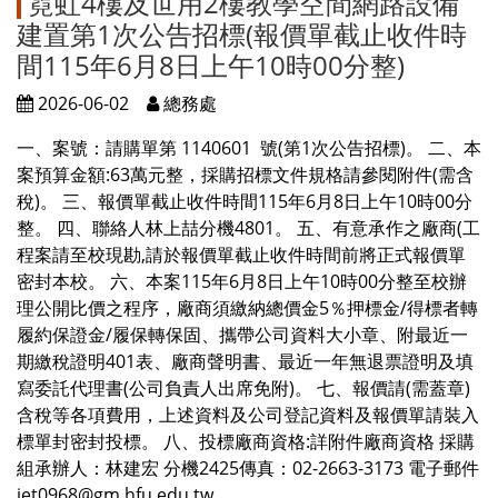
霓虹4樓及世用2樓教學空間網路設備
建置第1次公告招標(報價單截止收件時
間115年6月8日上午10時00分整)
2026-06-02
總務處
一、案號：請購單第 1140601 號(第1次公告招標)。 二、本
案預算金額:63萬元整，採購招標文件規格請參閱附件(需含
稅)。 三、報價單截止收件時間115年6月8日上午10時00分
整。 四、聯絡人林上喆分機4801。 五、有意承作之廠商(工
程案請至校現勘,請於報價單截止收件時間前將正式報價單
密封本校。 六、本案115年6月8日上午10時00分整至校辦
理公開比價之程序，廠商須繳納總價金5％押標金/得標者轉
履約保證金/履保轉保固、攜帶公司資料大小章、附最近一
期繳稅證明401表、廠商聲明書、最近一年無退票證明及填
寫委託代理書(公司負責人出席免附)。 七、報價請(需蓋章)
含稅等各項費用，上述資料及公司登記資料及報價單請裝入
標單封密封投標。 八、投標廠商資格:詳附件廠商資格 採購
組承辦人：林建宏 分機2425傳真：02-2663-3173 電子郵件
jet0968@gm.hfu.edu.tw