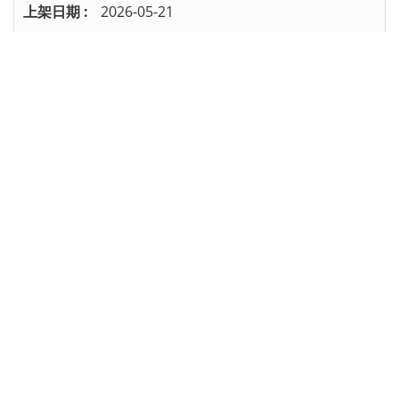
2026-05-21
修護中心金工設備第2次公開招標(截止收件時間
115年5月28日上午10時00分整)
1
2
3
4
5
/ 共 40 頁
:::
隱私權及資訊安全政策