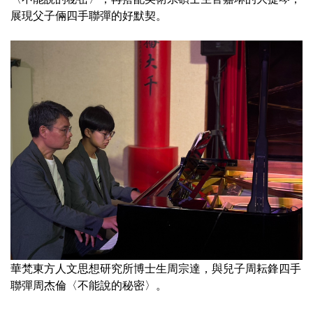
展現父子倆四手聯彈的好默契。
華梵東方人文思想研究所博士生周宗達，與兒子周耘鋒四手
聯彈周杰倫〈不能說的秘密〉。