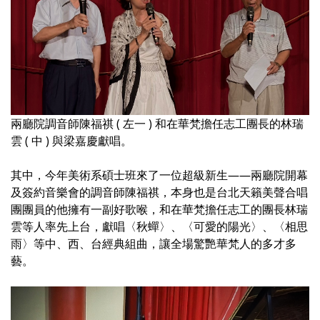
兩廳院調音師陳福祺 ( 左一 ) 和在華梵擔任志工團長的林瑞
雲 ( 中 ) 與梁嘉慶獻唱。
其中，今年美術系碩士班來了一位超級新生——兩廳院開幕
及簽約音樂會的調音師陳福祺，本身也是台北天籟美聲合唱
團團員的他擁有一副好歌喉，和在華梵擔任志工的團長林瑞
雲等人率先上台，獻唱〈秋蟬〉、〈可愛的陽光〉、〈相思
雨〉等中、西、台經典組曲，讓全場驚艷華梵人的多才多
藝。