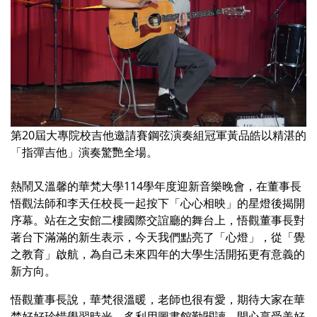
第20屆大專院校吉他邀請賽鋼弦演奏組冠軍黃品皓以精湛的
「指彈吉他」演奏驚艷全場。
熱鬧又溫馨的華梵大學114學年度迎新音樂晚會，在董事長
悟觀法師和李天任校長一起按下「心心相映」的星燈後揭開
序幕。站在之安館二樓國際交誼廳的舞台上，悟觀董事長對
著台下滿滿的新生表示，今天我們點亮了「心燈」，從「覺
之教育」啟航，為自己未來四年的大學生活開拓更有意義的
新方向。
悟觀董事長說，華梵很溫暖，老師也很有愛，期待大家在華
梵好好珍惜學習時光，多利用圖書館勤閱讀，開心享受美好