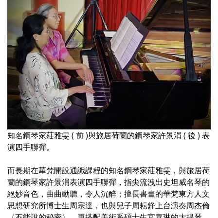
知名鋼琴家莊雅雯 ( 前 )與旅居荷蘭的鋼琴家許景涓 ( 後 ) 表
演四手聯彈。
而長期在華梵開設通識課程的知名鋼琴家莊雅雯，與旅居荷
蘭的鋼琴家許景涓表演四手聯彈，指尖流洩出史坦威名琴的
絕妙音色，曲曲動聽，令人沉醉；擅長書畫的華梵東方人文
思想研究所博士生周宗達，也與兒子周耘鋒上台演奏周杰倫
〈不能說的秘密〉，再搭配美術系碩士生官嘉琳的大提琴，