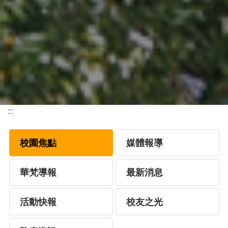
:::
校園焦點
媒體報導
華梵導報
最新消息
活動快報
校友之光