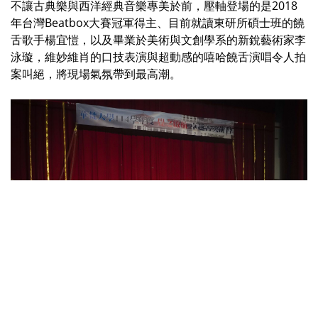
不讓古典樂與西洋經典音樂專美於前，壓軸登場的是2018
年台灣Beatbox大賽冠軍得主、目前就讀東研所碩士班的饒
舌歌手楊宜愷，以及畢業於美術與文創學系的新銳藝術家李
泳璇，維妙維肖的口技表演與超動感的嘻哈饒舌演唱令人拍
案叫絕，將現場氣氛帶到最高潮。
2018年台灣Beatbox大賽冠軍得主、目前就讀東研所碩士班