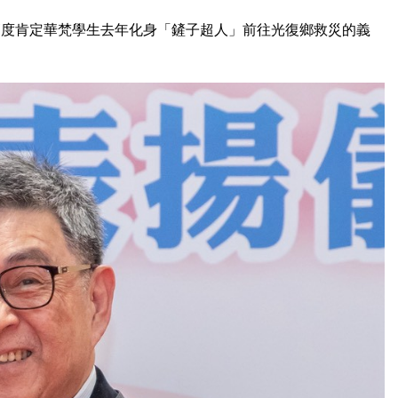
高度肯定華梵學生去年化身「鏟子超人」前往光復鄉救災的義