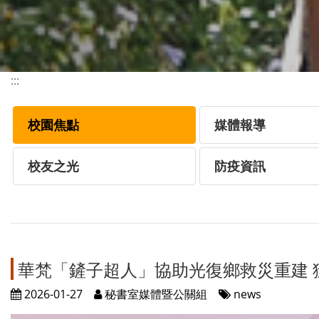
:::
校園焦點
媒體報導
校友之光
防疫資訊
華梵「鏟子超人」協助光復鄉救災重建 
2026-01-27
秘書室媒體暨公關組
news