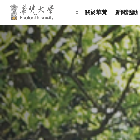
跳到頁面主要內容區
關於華梵
新聞活動
:::