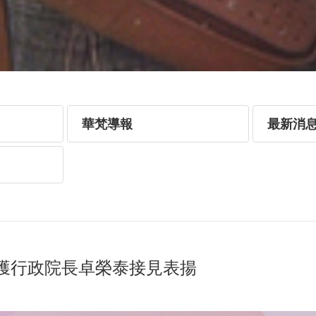
華梵導報
最新消
獲行政院長卓榮泰接見表揚