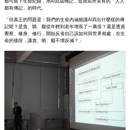
都可留下生命紀錄，用AI寫成傳記，造就前所未有的「人人
都有傳記」的時代。
「但真正的問題是：我們的生命內涵能讓AI寫出什麼樣的傳
記呢？是貪、嗔、癡從年輕到老年增長了一萬倍？還是透過
覺察、修身、修行，開始反省自己該如何與世界相處，在生
命的後段，讓貪、嗔、癡不增反減？」