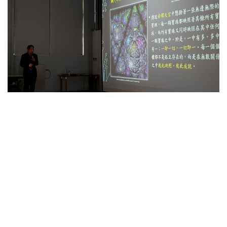
陳樹衡副校長認為ICT革命大幅改變媒合技術，有如創造了
《華嚴經》所說的「因陀羅網」。
「ICT革命與AI革命讓我們有機會與兩千五百年前佛陀的智
慧相遇，在聞思修之後，將『苦、集、滅、道』轉識成
智！」
陳樹衡副校長最後回應年輕學生對於內心苦悶、焦慮以及
「人生躺平」的提問，希望大家能將內心的願望說出來，包