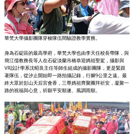
華梵大學攝影團隊穿梭隊伍間驗證教學實務。
身為石碇區的最高學府，華梵大學也由李天任校長帶隊，與
簡江儒教務長等人在石碇淡蘭吊橋恭迎媽祖聖駕，攝影與
VR
設計學系沈昭良主任等師生組成的攝影團隊，更是緊跟
9
著隊伍，從汐止開始即一路拍攝記錄，行腳
公里之遠。最
終大眾於彭山天后宮會香，三尊媽祖齊聚團拜祈安，凝聚一
路的祝福與心意，祈願平安順遂、風調雨順。