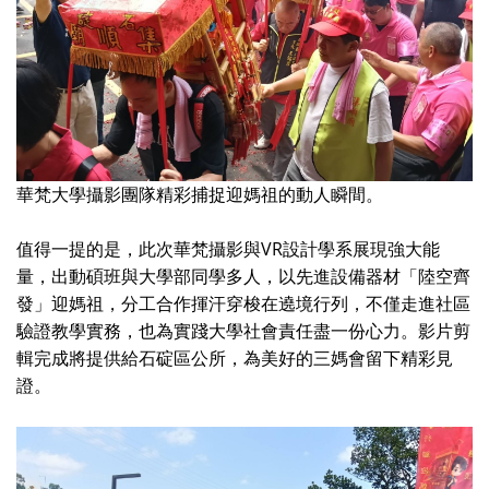
華梵大學攝影團隊精彩捕捉迎媽祖的動人瞬間。
VR
值得一提的是，此次華梵攝影與
設計學系展現強大能
量，出動碩班與大學部同學多人，以先進設備器材「陸空齊
發」迎媽祖，分工合作揮汗穿梭在遶境行列，不僅走進社區
驗證教學實務，也為實踐大學社會責任盡一份心力。影片剪
輯完成將提供給石碇區公所，為美好的三媽會留下精彩見
證。