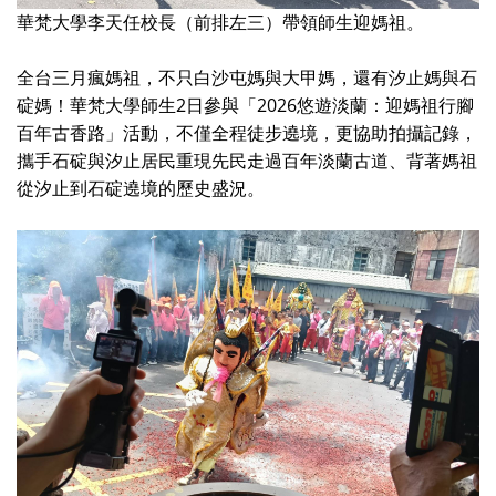
華梵大學李天任校長（前排左三）帶領師生迎媽祖。
全台三月瘋媽祖，不只白沙屯媽與大甲媽，還有汐止媽與石
2
2026
碇媽！華梵大學師生
日參與「
悠遊淡蘭：迎媽祖行腳
百年古香路」活動，不僅全程徒步遶境，更協助拍攝記錄，
攜手石碇與汐止居民重現先民走過百年淡蘭古道、背著媽祖
從汐止到石碇遶境的歷史盛況。