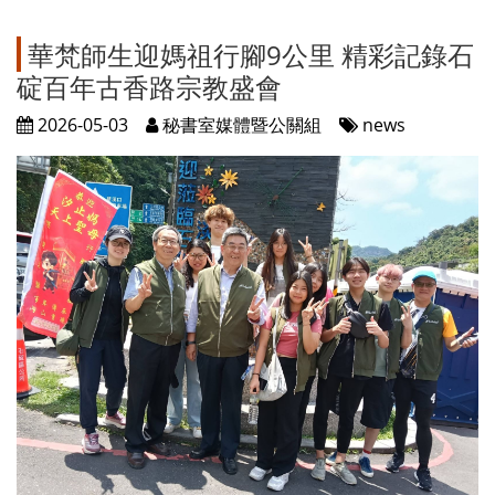
華梵師生迎媽祖行腳9公里 精彩記錄石
碇百年古香路宗教盛會
2026-05-03
秘書室媒體暨公關組
news