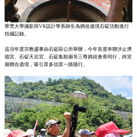
華梵大學攝影與VR設計學系師生為媽祖遶境石碇活動進行
拍攝記錄。
這項年度宗教盛事由石碇區公所舉辦，今年首度串聯汐止濟
，
德宮、石碇天后宮、石碇集順廟等三尊媽祖會香同行
跨宮
廟聯合遶境，吸引眾多信眾一路隨行。