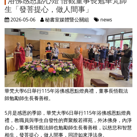
浴佛感恩點心燈 悟觀董事長勉華梵師
生「發菩提心，做人間事」
2026-05-06
秘書室媒體暨公關組
news
華梵大學6日舉行115年浴佛感恩點燈典禮，董事長悟觀法
師勉勵師生長養善根。
5月是感恩的季節，華梵大學6日舉行115年浴佛感恩點燈典
禮，教職員與學生自發性的齊聚般若禪苑，外沐佛身，內淨
自心，董事長悟觀法師也勉勵師生長養善根，以慈悲和智慧
相生，發菩提心，做人間事，同證如來淨法身。