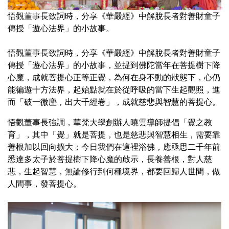
悟觀董事長致詞時，分享《華嚴經》中解脫長者對善財童子
傳授「遊心法界」的小故事。
悟觀董事長致詞時，分享《華嚴經》中解脫長者對善財童子
傳授「遊心法界」的小故事，並提到佛陀當年在菩提樹下降
心魔，成就菩提心正等正覺，為何在身不動的狀態下，心仍
能徧遊十方法界，起始點就在於從呼吸的當下生起觀照，進
而「破一微塵，出大千經卷」，成就慈悲與智慧的菩提心。
悟觀董事長強調，華梵大學創辦人曉雲導師提倡「覺之教
育」，其中「覺」就是菩提，也是慈悲與智慧相生，需要靠
善根加以回向擴大；今日我們在這裡浴佛，應亟思二千年前
悉達多太子於菩提樹下降心魔的啟示，長養善根，對人慈
悲，生起智慧，無論修行到何種境界，都要回歸人世間，做
人間事，發菩提心。