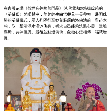
在齊聲恭誦《觀世音菩薩普門品》與現場法師悠揚繚繞的
〈浴佛偈〉梵唄聲中，華梵師生由悟觀董事長帶領，展開殊
勝的浴佛儀式，眾人列隊行至妙花莊嚴的浴佛池前，舉起木
杓，取一瓢清淨水灌沐佛身，祈求自己能夠洗滌心靈，遠離
塵垢，共沐佛恩。最後並點燈供佛，象徵心燈相傳，福慧增
長。