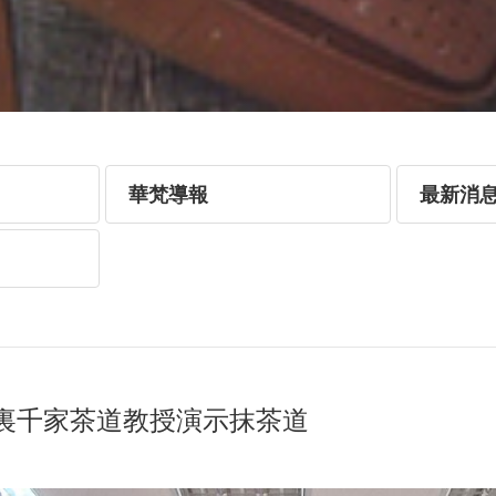
華梵導報
最新消
裏千家茶道教授演示抹茶道