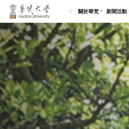
跳到頁面主要內容區
關於華梵
新聞活動
:::