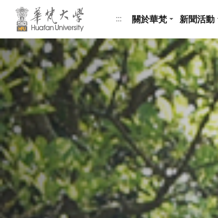
跳到頁面主要內容區
關於華梵
新聞活動
:::