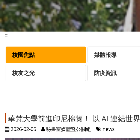
:::
校園焦點
媒體報導
校友之光
防疫資訊
華梵大學前進印尼棉蘭！ 以 AI 連結世
2026-02-05
秘書室媒體暨公關組
news