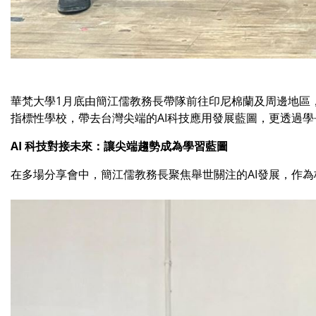
華梵大學1月底由簡江儒教務長帶隊前往印尼棉蘭及周邊地區，展開
指標性學校，帶去台灣尖端的AI科技應用發展藍圖，更透過
AI 科技對接未來：讓尖端趨勢成為學習藍圖
在多場分享會中，簡江儒教務長聚焦舉世關注的AI發展，作