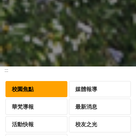
:::
校園焦點
媒體報導
華梵導報
最新消息
活動快報
校友之光