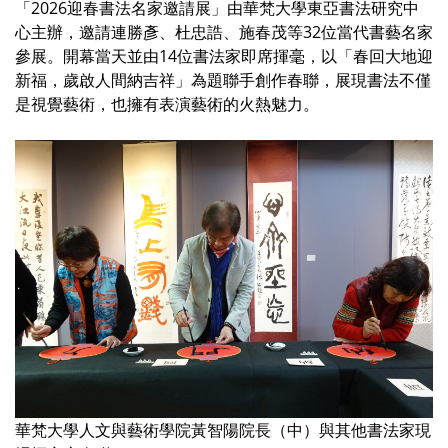
「2026迎春書法名家邀請展」由華梵大學東亞書法研究中
心主辦，邀請連勝彥、杜忠誥、施春茂等32位當代書藝名家
參展。開幕當天並由14位書法家即席揮毫，以「春回大地迎
新福，歲啟人間納吉祥」為題聯手創作春聯，展現書法不僅
是視覺藝術，也擁有表演藝術的火熱魅力。
華梵大學人文與藝術學院黃智陽院長（中）與其他書法家現