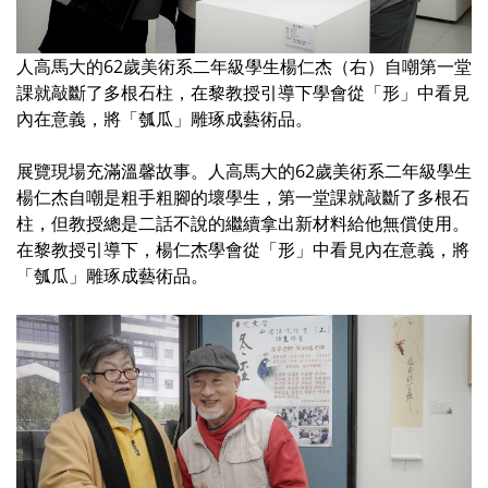
人高馬大的62歲美術系二年級學生楊仁杰（右）自嘲第一堂
課就敲斷了多根石柱，在黎教授引導下學會從「形」中看見
內在意義，將「瓠瓜」雕琢成藝術品。
展覽現場充滿溫馨故事。人高馬大的62歲美術系二年級學生
楊仁杰自嘲是粗手粗腳的壞學生，第一堂課就敲斷了多根石
柱，但教授總是二話不說的繼續拿出新材料給他無償使用。
在黎教授引導下，楊仁杰學會從「形」中看見內在意義，將
「瓠瓜」雕琢成藝術品。