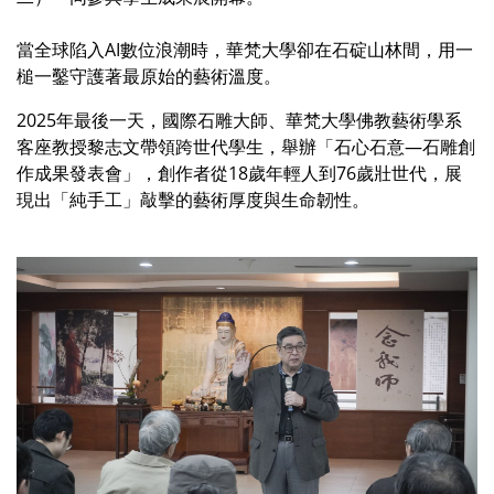
當全球陷入AI數位浪潮時，華梵大學卻在石碇山林間，用一
槌一鑿守護著最原始的藝術溫度。
2025年最後一天，國際石雕大師、華梵大學佛教藝術學系
客座教授黎志文帶領跨世代學生，舉辦「石心石意—石雕創
作成果發表會」，創作者從18歲年輕人到76歲壯世代，展
現出「純手工」敲擊的藝術厚度與生命韌性。