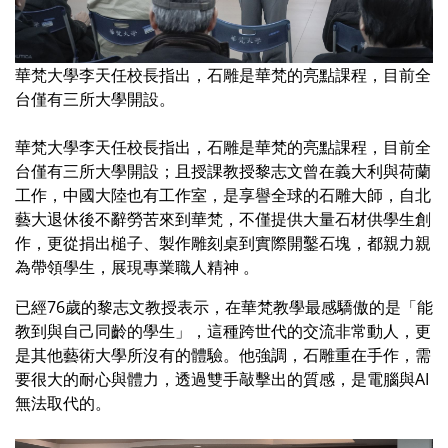
華梵大學李天任校長指出，石雕是華梵的亮點課程，目前全
台僅有三所大學開設。
華梵大學李天任校長指出，石雕是華梵的亮點課程，目前全
台僅有三所大學開設；且授課教授黎志文曾在義大利與荷蘭
工作，中國大陸也有工作室，是享譽全球的石雕大師，自北
藝大退休後不辭勞苦來到華梵，不僅提供大量石材供學生創
作，更從捐出槌子、製作雕刻桌到實際開鑿石塊，都親力親
為帶領學生，展現專業職人精神 。
已經76歲的黎志文教授表示，在華梵教學最感驕傲的是「能
教到與自己同齡的學生」，這種跨世代的交流非常動人，更
是其他藝術大學所沒有的體驗。他強調，石雕重在手作，需
要很大的耐心與體力，透過雙手敲擊出的質感，是電腦與AI
無法取代的。