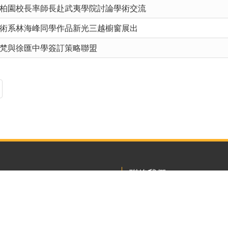
柏園校長率師長赴武夷學院討論學術交流
術系林海峰同學作品新光三越櫥窗展出
梵與徐匯中學簽訂策略聯盟
聯絡我們
223011 新北市石碇區華梵路1
總機 : ( 02 ) 2663-2102