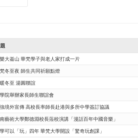
標題
樂大崙山 華梵學子與老人家打成一片
梵冬至夜 師生共同祈願點燈
暖冬至 湯圓聯誼
學院舉辦家長師生聯誼會
強境外宣傳 高校長率師長赴港與多所中學簽訂協議
南藝術大學鄭德淵校長蒞校演講「漫話百年中國音樂」
學可以「玩」四年 華梵大學開設「驚奇玩創課」