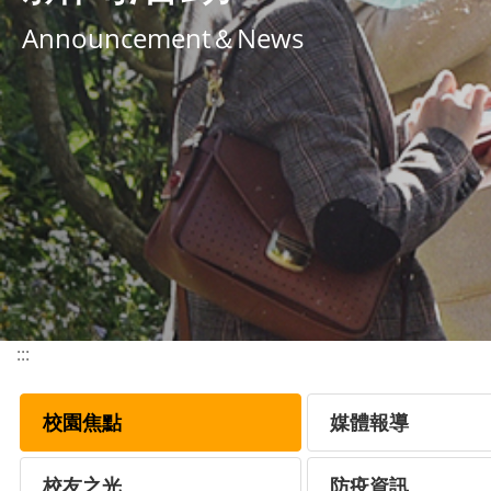
Announcement＆News
:::
校園焦點
媒體報導
校友之光
防疫資訊