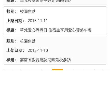
華梵與基隆高中簽定策略聯盟
校園焦點
2015-11-11
華梵愛心媽媽日 住宿生享用愛心豐盛午餐
校園焦點
2015-11-10
雲南省教育廳訪問團蒞校參訪
70
71
72
73
74
75
76
/ 共 77 頁