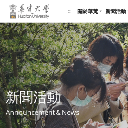
跳到頁面主要內容區
關於華梵
新聞活動
:::
新聞活動
Announcement＆News