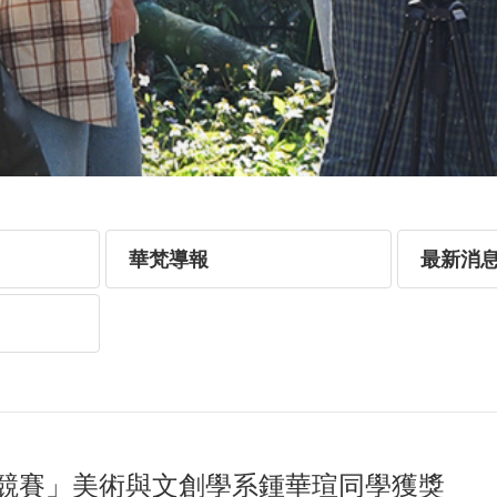
華梵導報
最新消
作競賽」美術與文創學系鍾華瑄同學獲獎