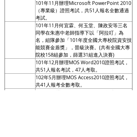
101年11月辦理Microsoft PowerPoint 2010
（專業級）證照考試，共51人報名全數通過
考試。
101年11月何宜霖、何玉堂、陳政安等三名
同學在朱惠中老師指導下以「阿拉叮」為
名，組隊參加「101年度全國大專校院資安技
能競賽金盾獎」，晉級決賽。(共有全國大專
院校158組參加，篩選31組進入決賽)
101年12月辦理MOS Word2010證照考試，
共51人報名考試，47人考取。
102年5月辦理MOS Access2010證照考試，
共41人報考全數考取。
102年6月辦理ISO 27001:2005資訊安全管理
系統主導稽核員訓練課程，共15人參加，12
人考取。
應用傳播學程宋銘老師榮獲2012廣播金鐘獎
文學院
「教育文化節目最佳主持人獎」。
藝術設計學院