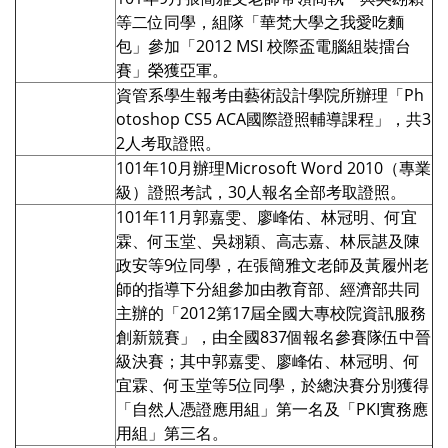
等二位同學，組隊「華梵大學之我愛吃麵
包」參加「2012 MSI 校際盃電腦組裝擂台
賽」榮獲亞軍。
資管系學生報考由藝術設計學院所辦理「Ph
otoshop CS5 ACA國際證照輔導課程」，共3
2人考取證照。
101年10月辦理Microsoft Word 2010（專業
級）證照考試，30人報名全部考取證照。
101年11月郭嘉雯、廖峰佑、林冠明、何宜
霖、何玉堂、吳翃穎、高志嘉、林辰諶及陳
政安等9位同學，在張簡雅文老師及黃履州老
師的指導下分組參加由教育部、經濟部共同
主辦的「2012第17屆全國大專校院資訊服務
創新競賽」，由全國837個報名參賽隊伍中晉
級決賽；其中郭嘉雯、廖峰佑、林冠明、何
宜霖、何玉堂等5位同學，於總決賽分別獲得
「自然人憑證應用組」第一名及「PKI實務應
用組」第三名。