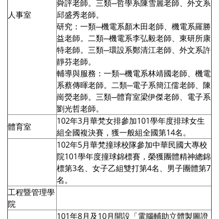
舜評老師。三類─哲學系陳雪麗老師、外文系
人事室
邱盛秀老師。
研究：一類─機電系顏木田老師、機電系羅勝
益老師。二類─機電系李弘毅老師、東研所康
特老師。三類─環設系鄭清江老師、外文系許
靜芬老師。
輔導與服務：一類─機電系林靖國老師、機電
系蔡傳暉老師。二類─電子系簡江儒老師、陳
崗熒老師。三類─體育室梁伊傑老師、電子系
劉光哲老師。
102年3月華梵女排參加101學年度排球女生
體育室
組全國複決賽，獲一般組全國第14名。
102年5月華梵撞球校隊參加中華民國大專校
院101學年度撞球錦標賽，榮獲團體精神總錦
標第3名、女子乙組雙打第4名、男子團體第7
名。
工程暨管理學
院
101年8月及10月開設「電腦輔助立體製圖證