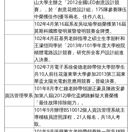
山大學主辦之「2012全國LED創意設計競
賽」，於「創意花燈設計組」175隊參賽隊伍
中榮獲佳作(優等兩名、佳作八名)。
102年4月第16屆系友吳竑瑜學姐榮獲第16屆
莫斯科國際發明展暨發明競賽金牌獎。
102年4月莊基男老師指導之碩士生李韶軒和
王濠愷同學於「2013年/101學年度大學校院
積體電路設計競賽」研究所全客戶設計組進
入決賽。
102年7月電子系徐俊德老師帶領大學部學生
共10人前往花蓮東華大學參加2013第三屆東
華盃太陽光電創意應用競賽，晉級決賽。
101年8月李仁鐘老師帶領謝正豪及陳政安參
資訊管理學系
加第八屆(2012)華佗盃網路解疑大賽榮獲
「最佳故障排除能力」。
101年9月辦理BS10012個人資訊管理系統主
導稽核員證照課程，21人報名，共18人考
取。
101年9月張簡雅文老師帶領商執一與吳翃穎