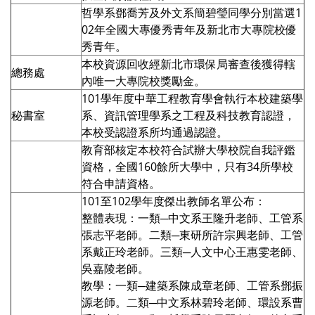
哲學系鄧喬芳及外文系簡碧瑩同學分別當選1
02年全國大專優秀青年及新北市大專院校優
秀青年。
本校資源回收經新北市環保局審查後獲得轄
總務處
內唯一大專院校獎勵金。
101學年度中華工程教育學會執行本校建築學
秘書室
系、資訊管理學系之工程及科技教育認證，
本校受認證系所均通過認證。
教育部核定本校符合試辦大學校院自我評鑑
資格，全國160餘所大學中，只有34所學校
符合申請資格。
101至102學年度傑出教師名單公布：
整體表現：一類─中文系王隆升老師、工管系
張志平老師。二類─東研所許宗興老師、工管
系戴正玲老師。三類─人文中心王惠雯老師、
吳嘉陵老師。
教學：一類─建築系陳成章老師、工管系鄧振
源老師。二類─中文系林碧玲老師、環設系曹