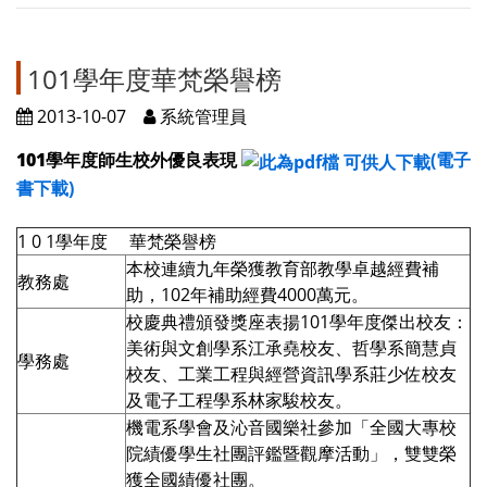
101學年度華梵榮譽榜
2013-10-07
系統管理員
101學年度師生校外優良表現
(電子
書下載)
1 0 1學年度 華梵榮譽榜
本校連續九年榮獲教育部教學卓越經費補
教務處
助，102年補助經費4000萬元。
校慶典禮頒發獎座表揚101學年度傑出校友：
美術與文創學系江承堯校友、哲學系簡慧貞
學務處
校友、工業工程與經營資訊學系莊少佐校友
及電子工程學系林家駿校友。
機電系學會及沁音國樂社參加「全國大專校
院績優學生社團評鑑暨觀摩活動」，雙雙榮
獲全國績優社團。