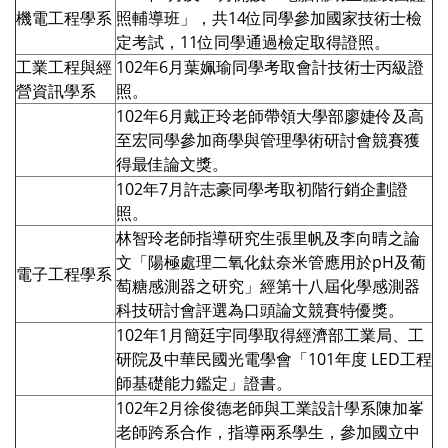
機電工程學系
照輔導班」，共14位同學參加國家技術士檢
定考試，11位同學通過檢定取得證照。
工業工程與經
102年6月葉姵瑜同學考取會計技術士丙級證
營資訊學系
照。
102年6月戴正玲老師帶領大學部廖婕伶及高
至宏同學參加商學與管理學術研討會競賽獲
得最佳論文獎。
102年7月許志豪同學考取初階行銷企劃證
照。
林智玲老師指導研究生張里帆及李向晴之論
文「陽極處理二氧化鈦奈米管應用於pH及葡
電子工程學系
萄糖感測器之研究」經第十八屆化學感測器
科技研討會評選為口頭論文競賽特優獎。
102年1月簡廷宇同學取得經濟部工業局、工
研院及中華民國光電學會「101年度 LED工程
師基礎能力鑑定」證書。
102年2月徐俊德老師與工業設計學系陳加峯
老師跨系合作，指導兩系學生，參加國立中