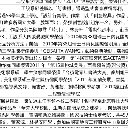
工設系李明曄同學參加「2010年達梭設計獎」榮獲佳作
工設系郭整鵬以「訂書機」通過型式審查獲得專利。
透過99學年度上學期「設計行銷學」作業，以「創意燈具」作品
隊中打敗多所國立大學，脫穎而出，榮獲創意設計組第一名。另外
獎項，作品分別為陳姵君「菸引」、林蔚軒「電動代步車」、莊玉
04.23，工設系大四張晏誠同學榮獲「2010年第38屆瑞士日內瓦
以「產品分析方法」榮獲「2010年第38屆瑞士日內瓦國際發明展
學系碩三學生陳衍儒參與「GEISAI TAIWAN#2」藝術祭典活動
12，本校美術系傑出校友楊侖，榮獲「第14屆西班牙國際ACETA
陳怡如同學榮獲2011 年「第15屆桃城美展」西畫類首獎(澄波獎)」(
4，美術學系碩二學生詹邠同學榮獲「台積電青年書法大賞」篆刻組三
.07，美術學系碩三學生陳衍儒同學榮獲「2011 年宜蘭美展」首獎
曉鴻老師指導吳文婷、顏書妤、黃湘芸、劉瑾榕同學參加「2010崑
工程暨管理學院
書儒、羅勝益院長、陳佑冠主任率領本校工學院11名同學至北京科技
賽作品為「華梵大學校園、生態與節能系統之建構」，榮獲科技
，機電系同學參加「電腦輔助立體製圖」國家技術士檢定考試，共4
、王郁文、董家源、林昱安同學，參加由國家地震工程研究中心舉辦