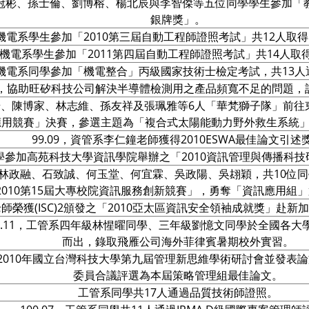
帶領陳冠彬、孫士倫、劉博榕、楊北辰與李智傑等五位同學學生參加
銀牌獎」。
03，機電系學生參加「2010第三屆自動工程師證照考試」共12人取得自
06，機電系學生參加「2011第四屆自動工程師證照考試」共14人
07，機電系同學參加「機電整合」丙級國家技術士檢定考試，共13
，協助旺矽科技公司解決半導體檢測用之產品頻寬不足的問題，
黃星樺、劉沿彥、陳博家、林志維、孫友祥及張珮雅等6人「華梵獅子
應用競賽」決賽，參選主題為「複合式太陽能動力野外救生系統
99.09，資管系李仁鐘老師獲得2010ESWA最佳論文引述
日昇同學參加高苑科技大學資訊學院舉辦之「2010資訊管理與傳播
婷、林政融、石致誠、何玉堂、何宜霖、吳政陽、吳翃穎，共10
010第15屆大專校院資訊服務創新競賽」，勇奪「資訊應用組」
惠中老師榮獲(ISC)2頒發之「2010亞太區資訊安全領袖成就獎」
9.11，工管系四年級林惺曜同學、三年級劉憶文同學於全國各大
而出，錄取飛雁公司海外菲律賓暑期校外實習。
師參加2010年國立台灣科技大學第九屆管理新思維學術研討會並
委員合議評選為本屆策略管理組最佳論文。
工管系同學共17人通過品質技術師證照。