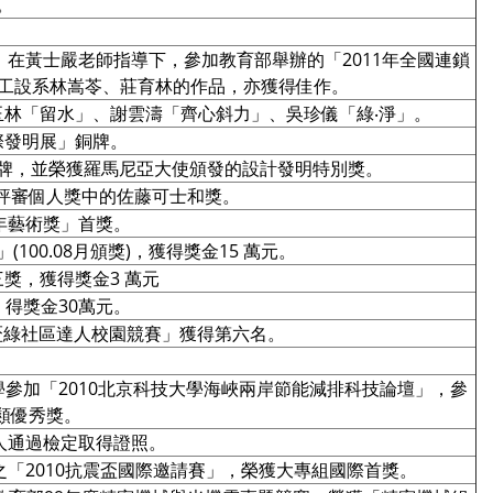
。
，在黃士嚴老師指導下，參加教育部舉辦的「2011年全國連鎖
，工設系林嵩苓、莊育林的作品，亦獲得佳作。
林「留水」、謝雲濤「齊心斜力」、吳珍儀「綠‧淨」。
國際發明展」銅牌。
」金牌，並榮獲羅馬尼亞大使頒發的設計發明特別獎。
，榮獲評審個人獎中的佐藤可士和獎。
青年藝術獎」首獎。
100.08月頒獎)，獲得獎金15 萬元。
獎，獲得獎金3 萬元
，得獎金30萬元。
山盃綠社區達人校園競賽」獲得第六名。
大學參加「2010北京科技大學海峽兩岸節能減排科技論壇」，參
類優秀獎。
5人通過檢定取得證照。
之「2010抗震盃國際邀請賽」，榮獲大專組國際首獎。