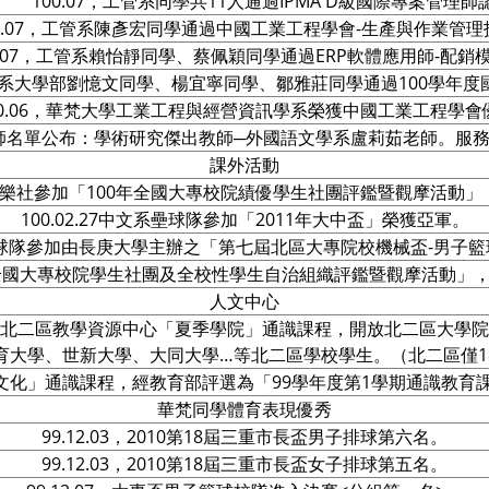
100.07，工管系同學共11人通過IPMA D級國際專案管理師
00.07，工管系陳彥宏同學通過中國工業工程學會-生產與作業管理
0.07，工管系賴怡靜同學、蔡佩穎同學通過ERP軟體應用師-配
，工管系大學部劉憶文同學、楊宜寧同學、鄒雅莊同學通過100學年
00.06，華梵大學工業工程與經營資訊學系榮獲中國工業工程學
優良教師名單公布：學術研究傑出教師─外國語文學系盧莉茹老師。
課外活動
及沁音國樂社參加「100年全國大專校院績優學生社團評鑑暨觀摩活
100.02.27中文系壘球隊參加「2011年大中盃」榮獲亞軍。
機電系籃球隊參加由長庚大學主辦之「第七屆北區大專院校機械盃-男
「100年全國大專校院學生社團及全校性學生自治組織評鑑暨觀摩活動
人文中心
北二區教學資源中心「夏季學院」通識課程，開放北二區大學院
育大學、世新大學、大同大學…等北二區學校學生。（北二區僅1
化」通識課程，經教育部評選為「99學年度第1學期通識教育課
華梵同學體育表現優秀
99.12.03，2010第18屆三重市長盃男子排球第六名。
99.12.03，2010第18屆三重市長盃女子排球第五名。