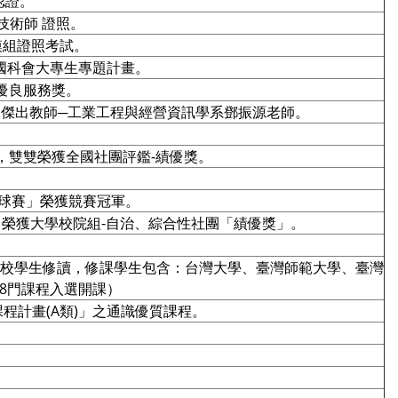
認證。
技術師 證照。
銷模組證照考試。
度國科會大專生專題計畫。
會優良服務獎。
服務傑出教師─工業工程與經營資訊學系鄧振源老師。
動」，雙雙榮獲全國社團評鑑-績優獎。
子籃球賽」榮獲競賽冠軍。
」，榮獲大學校院組-自治、綜合性社團「績優獎」。
校學生修讀，修課學生包含：台灣大學、臺灣師範大學、臺灣
8門課程入選開課）
程計畫(A類)」之通識優質課程。