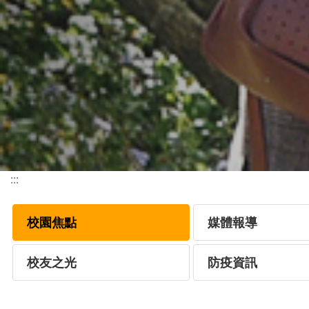
:::
校園焦點
媒體報導
校友之光
防疫資訊