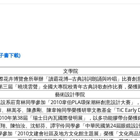
電子書下載)
文學院
臺北國際花卉博覽會所舉辦「讀霸花博─古典詩詞朗誦與吟唱」比賽
系舉辦第三屆「曉境雲聲」全國大專院校青年古典詩歌創作比賽，榮
藝術設計學院
工設系莊育林同學參加「2010韋伯PLA環保潮杯創意設計大賽」
俊彥、林嵩岺、陳彥剛、陳韋翰同學榮獲研華文教基金「TiC Early De
2010年第38屆「瑞士日內瓦國際發明展」，以多功能膠帶台榮
翔、陳怡汝、沈郁芬、譚宇伶同學參「中華民國第24屆眼鏡設
學參加「2010文建會社區及地方文化館主題展」榮獲「文化商