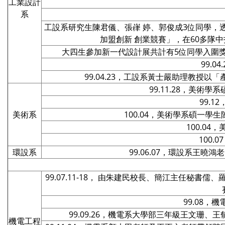
工業設計
系
工設系研究生陳君儀、張嵂 婷、郭俊成3位同學，
加盟創新 創業競賽」，在60多
大四生參加新一代設計展共計有5位同學入圍
99.
99.04.23，工設系黃士嚴助理教授
99.11.28，美術
99.
美術系
100.04，美術學系碩一學生
100.0
100
環設系
99.06.07，環設系王
99.07.11-18， 由朱建民校長、簡江主任秘
99.08
99.09.26，機電系大學部三年級王文珊
機電工程