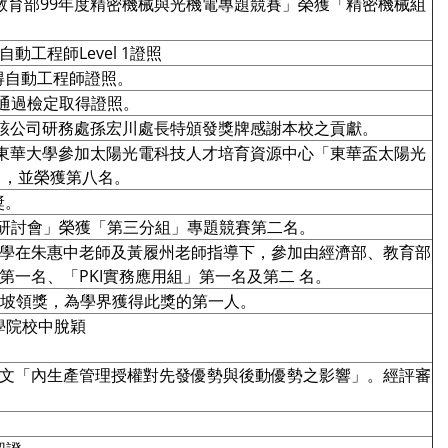
「教育部99年度精密機械與光機電專題競賽」榮獲「精密機械組
動工程師Level 1證照
取得自動工程師證照。
人通過檢定取得證照。
該公司研務處孫宏川處長特頒發獎牌感謝本校之貢獻。
隊」前往東華大學參加太陽光電科技人才培育資源中心「東華盃太陽光
」，並榮獲第八名。
獎。
科技研討會」榮獲「第三分組」專題競賽第二名。
位同學在朱惠中老師及黃履州老師指導下，參加由經濟部、教育部
第一名、「PKI實務應用組」第一名及第二 名。
赴新加坡領獎，為學界獲得此獎的第一人。
學院校中脫穎
發表論文「內生產管理授權對先發優勢與後動優勢之影響」。經評審