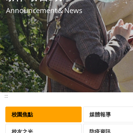
Announcement＆News
:::
校園焦點
媒體報導
校友之光
防疫資訊