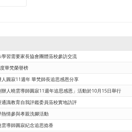
殊學習需要家長協會團體蒞校參訪交流
年度華梵榮譽榜
辦人圓寂11週年 華梵師長追思感恩分享
辦人曉雲導師圓寂11週年追思感恩」活動於10月15日舉行
暨通識教育自我評鑑委員蒞校實地訪評
學熱情參與孝親洗腳活動
曉雲導師圓寂紀念追思捻香