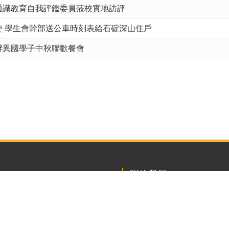
通識教育自我評鑑委員蒞校實地訪評
使 學生會幹部送公車時刻表給石碇深山住戶
辦異國學子中秋聯歡餐會
聯絡我們
223011 新北市石碇區華梵路1
總機 : ( 02 ) 2663-2102