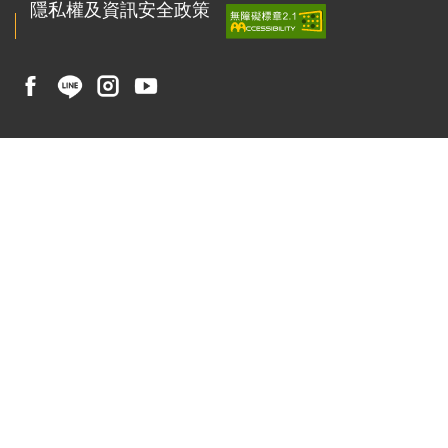
隱私權及資訊安全政策
聯絡我們
223011 新北市石碇區華梵路1號
總機 : ( 02 ) 2663-2102
傳真 : ( 02 ) 2663-3234
校園安全專線 : ( 02 ) 2663-1119
E-mail：
pr@gm.hfu.edu.tw
招生諮詢：02-6625-2525
02-2663-2102
分機 4501、2236、2238、2237、2262