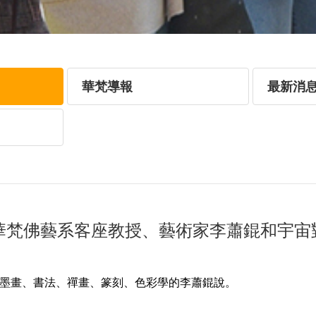
華梵導報
最新消
華梵佛藝系客座教授、藝術家李蕭錕和宇宙
墨畫、書法、禪畫、篆刻、色彩學的李蕭錕說。