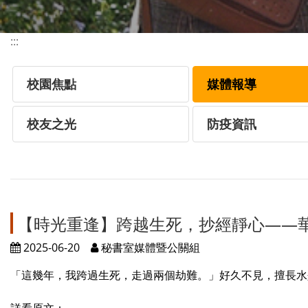
:::
校園焦點
媒體報導
校友之光
防疫資訊
【時光重逢】跨越生死，抄經靜心——
2025-06-20
秘書室媒體暨公關組
「這幾年，我跨過生死，走過兩個劫難。」好久不見，擅長水