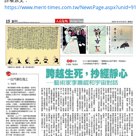
詳看原文：
https://www.merit-times.com.tw/NewsPage.aspx?unid=9