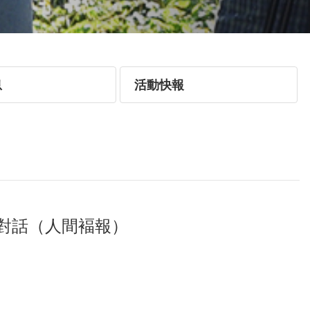
息
活動快報
對話（人間褔報）