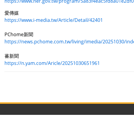
https://www.ner.gov.tw/program/5a83f4eac5fd8a01e2df
愛傳媒
https://www.i-media.tw/Article/Detail/42401
PChome新聞
https://news.pchome.com.tw/living/imedia/20251030/in
蕃新聞
https://n.yam.com/Aricle/20251030651961
:::