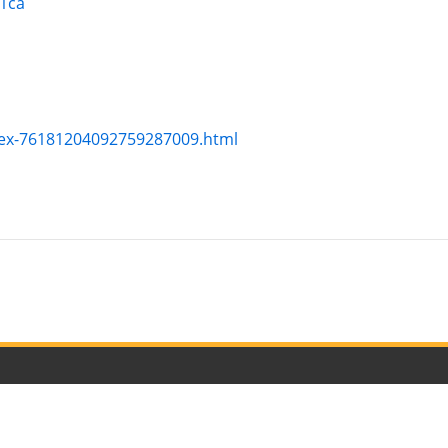
01ca
dex-76181204092759287009.html
聯絡我們