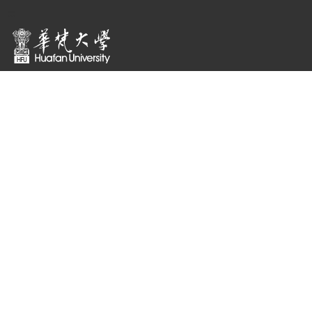
:::
隱私權及資訊安全政策
聯絡我們
223011 新北市石碇區華梵路1號
總機 : ( 02 ) 2663-2102
傳真 : ( 02 ) 2663-3234
校園安全專線 : ( 02 ) 2663-1119
E-mail：
pr@gm.hfu.edu.tw