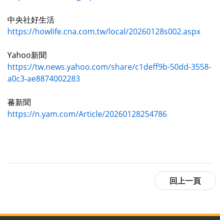
中央社好生活
https://howlife.cna.com.tw/local/20260128s002.aspx
Yahoo新聞
https://tw.news.yahoo.com/share/c1deff9b-50dd-3558-
a0c3-ae8874002283
蕃新聞
https://n.yam.com/Article/20260128254786