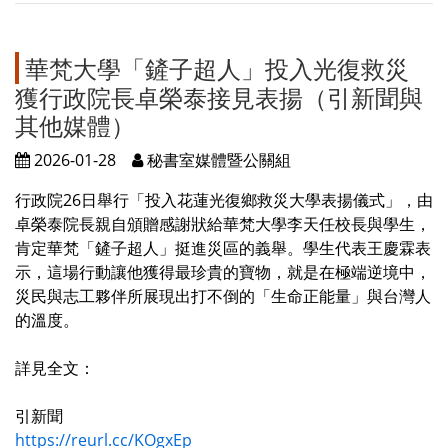
華梵大學「鏟子超人」投入光復救災
獲行政院長卓榮泰接見表揚（引新聞與
其他媒體）
2026-01-28
秘書室媒體暨公關組
行政院26日舉行「投入花蓮光復鄉救災大學表揚儀式」，由
卓榮泰院長親自頒贈感謝狀給華梵大學李天任校長與學生，
肯定華梵「鏟子超人」挺進災區的義舉。學生代表王慶霖表
示，這場行動讓他獲得最珍貴的寶物，就是在極端逆境中，
災民與志工夥伴所展現出打不倒的「生命正能量」與台灣人
的溫度。
詳見全文：
引新聞
https://reurl.cc/KOgxEp