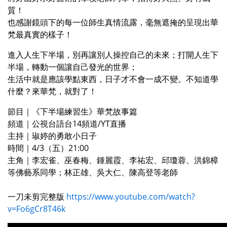
質！
也感謝鏡頭下的每一位師生真情流露，毫無遮掩的呈現出華
梵最真實的樣子！
進入人生下半場，別再讓別人操控自己的未來；打開人生下
半場，轉動一個讓自己發光的世界；
生活中就是應該學點東西，日子才不會一成不變。不知道學
什麼？來華梵，就對了！
節目｜《下半場練習生》華梵故事篇
頻道｜公視台語台14頻道/YT直播
主持｜琡婷的勇敢小日子
時間｜4/3（五）21:00
主角｜李宏雀、巫春梅、鍾麗霞、李祐宏、邱瓊蓉、洪錦樟
等佛藝系同學；林正雄、吳大仁、陳高登等老師
一刀未剪完整版
https://www.youtube.com/watch?
v=Fo6gCr8T46k