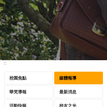
:::
校園焦點
媒體報導
華梵導報
最新消息
活動快報
校友之光