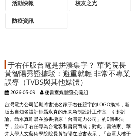
活動快報
校友之光
防疫資訊
于右任版台電是拼湊集字？ 華梵院長
黃智陽秀證據駁：避重就輕 非常不專業
誤導（TVBS與其他媒體）
2026-05-09
秘書室媒體暨公關組
台灣電力公司近期將書法名家于右任題字的LOGO換掉，新
版出自知名設計師聶永真的永真急制設計工作室，引起討
論。聶永真昨晨在臉書指原「台灣電力公司」的6個書法
字，並非于右任專為台電客製書寫而成；對此，書法家、華
梵大學人文藝術學院院長黃智陽在臉書表示，「台電大樓于