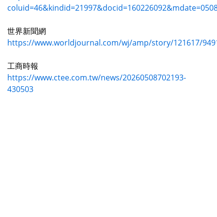
coluid=46&kindid=21997&docid=160226092&mdate=050
世界新聞網
https://www.worldjournal.com/wj/amp/story/121617/949
工商時報
https://www.ctee.com.tw/news/20260508702193-
430503
華視新聞網
https://news.cts.com.tw/cts/society/202605/2026050930
鳳凰新聞
https://ishare.ifeng.com/c/s/8synnHrdOJw
MSN
https://www.msn.com/zh-
tw/news/other/%E5%AD%B8%E8%80%85%E7%BF%BB%