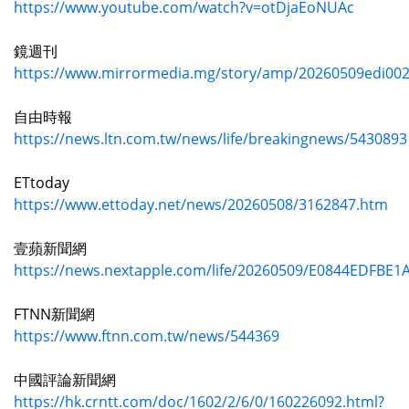
https://www.youtube.com/watch?v=otDjaEoNUAc
鏡週刊
https://www.mirrormedia.mg/story/amp/20260509edi00
自由時報
https://news.ltn.com.tw/news/life/breakingnews/5430893
ETtoday
https://www.ettoday.net/news/20260508/3162847.htm
壹蘋新聞網
https://news.nextapple.com/life/20260509/E0844EDFB
FTNN新聞網
https://www.ftnn.com.tw/news/544369
中國評論新聞網
https://hk.crntt.com/doc/1602/2/6/0/160226092.html?