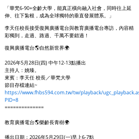
「華梵6-90+全齡大學，能真正橫向融入社會，同時往上延
伸、往下紮根，成為全球獨特的垂直發展體系。」
李天任校長接受復興廣播電台與教育廣播電台專訪，內容精
彩獨到，走過、路過、千萬不要錯過！
復興廣播電台🌎自然新世界🌍
️2026年5月28日(四) 中午12-13點播出
主持人：姚臻。
來賓：李天任 校長／華梵大學
️節目存檔連結~
https://www.fhbs594.com.tw/tw/playback/ugc_playback.a
PID=8
==============
教育廣播電台🌎樂齡長青樹🌍
播出日期：2026年5月29日(一)早上6-7點