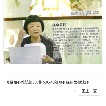
佛祖心雜誌第397期p36-40隨順有緣的悟觀法師