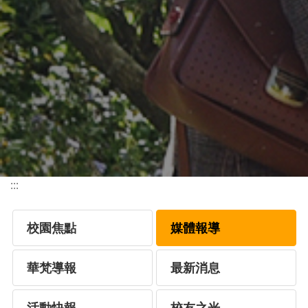
:::
校園焦點
媒體報導
華梵導報
最新消息
活動快報
校友之光