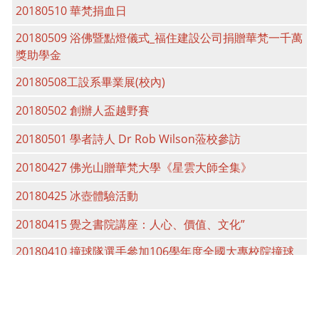
20180510 華梵捐血日
20180509 浴佛暨點燈儀式_福住建設公司捐贈華梵一千萬
獎助學金
20180508工設系畢業展(校內)
20180502 創辦人盃越野賽
20180501 學者詩人 Dr Rob Wilson蒞校參訪
20180427 佛光山贈華梵大學《星雲大師全集》
20180425 冰壺體驗活動
20180415 覺之書院講座：人心、價值、文化”
20180410 撞球隊選手參加106學年度全國大專校院撞球
錦標賽一般男子組9號球榮獲第二名
20180410 慈航普度——觀音菩薩畫像展