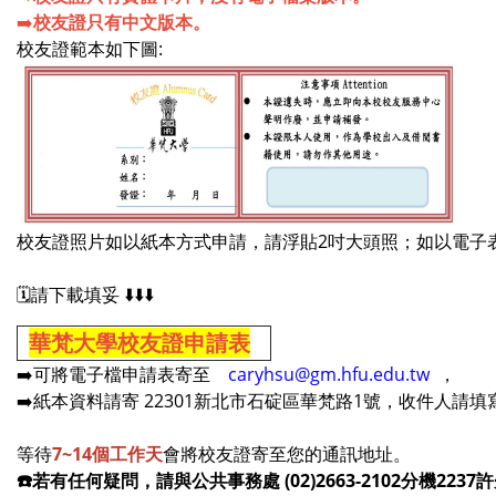
➡️
校友證只有中文版本。
校友證範本如下圖:
校友證照片如以紙本方式申請，請浮貼2吋大頭照；如以電子表
🗓️請下載填妥 ⬇️⬇️⬇️
華梵大學校友證申請表
➡️可將電子檔申請表寄至
caryhsu@gm.hfu.edu.tw
，
➡️紙本資料請寄 22301新北市石碇區華梵路1號，收件人請填
等待
7~14個工作天
會將校友證寄至您的通訊地址。
☎️若有任何疑問，請與公共事務處 (02)2663-2102分機223