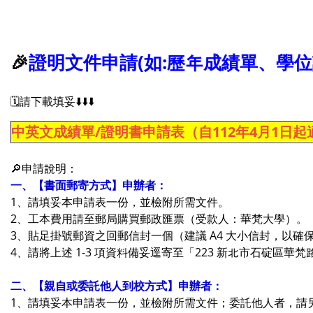
🎉
證明文件申請(如:歷年成績單、學位
🗓️請下載填妥⬇️⬇️⬇️
中英文成績單/證明書申請表（自112年4月1日起
🔎申請說明：
一、【書面郵寄方式】申辦者：
1、請填妥本申請表一份，並檢附所需文件。
2、工本費用請至郵局購買郵政匯票（受款人：華梵大學）。
3、貼足掛號郵資之回郵信封一個（建議 A4 大小信封，以
4、請將上述 1-3 項資料備妥逕寄至「223 新北市石碇區華
二、【親自或委託他人到校方式】申辦者：
1、請填妥本申請表一份，並檢附所需文件；委託他人者，請