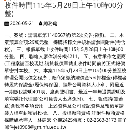
收件時間115年5月28日上午10時00分
整)
2026-05-21
總務處
一、案號：請購單第1140567號(第2次公告招標)。 二、本
案預算金額:29萬元整，採購招標文件規格請參閱附件(需含
稅)。 三、報價單截止收件時間115年5月28日上午10時00
分整。 四、聯絡人廖偉淇分機4211。 五、有意承作之廠商
(工程案請至校現勘,請於報價單截止收件時間前將正式報價
單密封本校。 六、本案115年5月28日上午10時00分整至校
辦理公開比價之程序，廠商須繳納總價金5％押標金/得標者
轉履約保證金/履保轉保固、攜帶公司資料大小章、附最近
一期繳稅證明401表、廠商聲明書、最近一年無退票證明及
填寫委託代理書(公司負責人出席免附)。 七、報價請(需蓋
章)含稅等各項費用，上述資料及公司登記資料及報價單請
裝入標單封密封投標。 八、投標廠商資格:詳附件廠商資格
採購組承辦人：林建宏 分機2425傳真：02-2663-3173 電子
郵件jet0968@gm.hfu.edu.tw