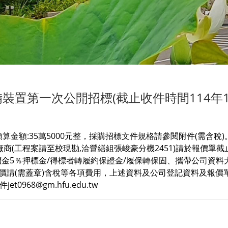
裝置第一次公開招標(截止收件時間114年12
預算金額:35萬5000元整，採購招標文件規格請參閱附件(需含稅)
商(工程案請至校現勘,洽營繕組張峻豪分機2451)請於報價單截
價金5％押標金/得標者轉履約保證金/履保轉保固、攜帶公司資料
報價請(需蓋章)含稅等各項費用，上述資料及公司登記資料及報價
0968@gm.hfu.edu.tw