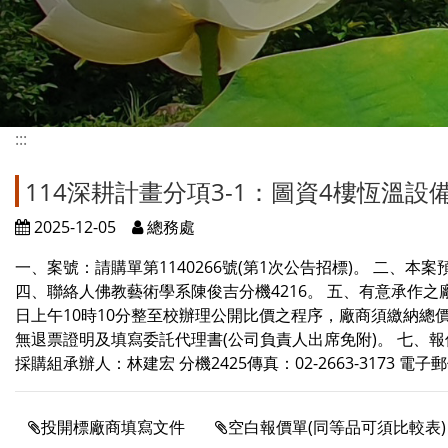
:::
114深耕計畫分項3-1：圖資4樓恆溫設備
2025-12-05
總務處
一、案號：請購單第1140266號(第1次公告招標)。 二、本案
四、聯絡人佛教藝術學系陳俊吉分機4216。 五、有意承作之廠
日上午10時10分整至校辦理公開比價之程序，廠商須繳納總
無退票證明及填寫委託代理書(公司負責人出席免附)。 七、
採購組承辦人：林建宏 分機2425傳真：02-2663-3173 電子郵件jet
投開標廠商填寫文件
空白報價單(同等品可須比較表)