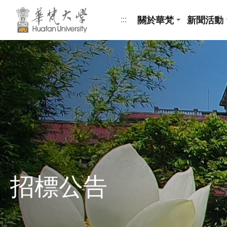
跳到頁面主要內容區
關於華梵
新聞活動
:::
招標公告