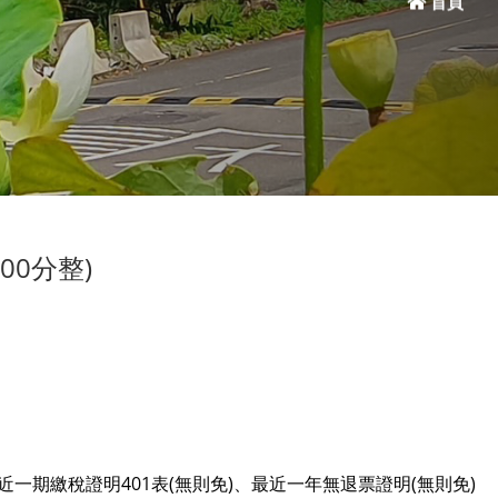
首頁
00分整)
一期繳稅證明401表(無則免)、最近一年無退票證明(無則免)