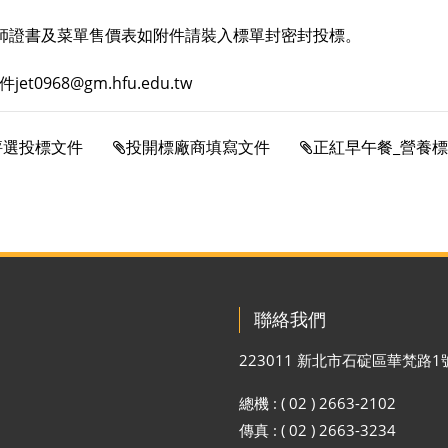
廚師證書及菜單售價表如附件請裝入標單封密封投標。
0968@gm.hfu.edu.tw
評選投標文件
投開標廠商填寫文件
正紅早午餐_營養
聯絡我們
223011 新北市石碇區華梵路1
總機 : ( 02 ) 2663-2102
傳真 : ( 02 ) 2663-3234