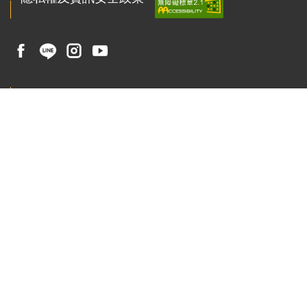
聯絡我們
223011 新北市石碇區華梵路1號
總機 : ( 02 ) 2663-2102
傳真 : ( 02 ) 2663-3234
校園安全專線 : ( 02 ) 2663-1119
E-mail：
pr@gm.hfu.edu.tw
招生諮詢：02-6625-2525
02-2663-2102
分機 4501、2236、2238、2237、2262