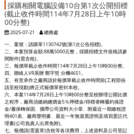
採購相關電腦設備10台第1次公開招標
(截止收件時間114年7月28日上午10時
00分整)
2025-07-21
總務處
一、案號：請購單1130742號(第1次公告招標)。
二、本案預算金額:88萬5000元整，採購招標文件規格請參
閱附件(需含稅)。
三、報價單截止收件時間114年7月28日上午10時00分整。
四、聯絡人VR系辦 鄭宇哲 分機4651。
五、有意承作之廠商請於報價單截止收件時間前(工程部份
請至校現勘)將正式報價單密封本校。
六、本案114年7月28日上午10時00分整至校辦理公開比價
之程序，廠商須繳納總價金5％押標金/得標者轉履約保證
金/履保轉保固、攜帶公司資料大小章、附最近一期繳稅證
明401表、廠商聲明書、最近一年無退票證明及填寫委託代
理書(公司負責人出席免附)。
七、報價請(需蓋章)含稅等各項費用，上述資料及公司登記