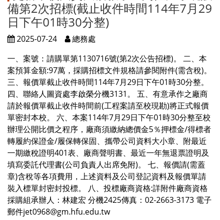
備第2次招標(截止收件時間114年7月29
日下午01時30分整)
2025-07-24
總務處
一、案號：請購單第
1130716
號(第2次公告招標)。 二、本
案預算金額:97萬，採購招標文件規格請參閱附件(需含稅)。
三、報價單截止收件時間114年7月29日下午01時30分整。
四、聯絡人圖資處李啟榮分機3131。 五、有意承作之廠商
請於報價單截止收件時間前(工程案請至校現勘)將正式報價
單密封本校。 六、本案
114年7月29日下午01時30分整
至校
辦理公開比價之程序，廠商須繳納總價金5％押標金/得標者
轉履約保證金/履保轉保固、攜帶公司資料大小章、附最近
一期繳稅證明401表、廠商聲明書、最近一年無退票證明及
填寫委託代理書(公司負責人出席免附)。 七、報價請(需蓋
章)含稅等各項費用，上述資料及公司登記資料及報價單請
裝入標單封密封投標。 八、投標廠商資格:詳附件廠商資格
採購組承辦人：林建宏 分機2425傳真：02-2663-3173 電子
郵件jet0968@gm.hfu.edu.tw