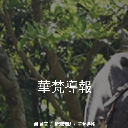
華梵導報
首頁
新聞活動
華梵導報