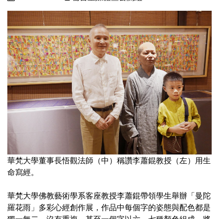
華梵大學董事長悟觀法師（中）稱讚李蕭錕教授（左）用生
命寫經。
華梵大學佛教藝術學系客座教授李蕭錕帶領學生舉辦「曼陀
羅花雨」多彩心經創作展，作品中每個字的姿態與配色都是
獨一無二，沒有重複，甚至一個字以六、七種顏色組成，將