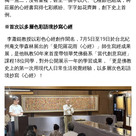
莊嚴的心經書寫得七彩繽紛、字字如花齊舞，創下史上首
例。
※首次以多層色彩語境抄寫心經
李蕭錕教授以彩色心經創作聞名，7月5日至19日於台北紀
州庵文學森林展出的「曼陀羅花雨《心經》」師生寫經成果
展，是他執教50年來首度帶領華梵佛藝系「當代創意寫經」
課程18位同學，對外公開展示一年的學習成果，「更是佛教
史上的第一次用現代人日常生活視覺經驗，以多層次色彩語
境抄寫《心經》！