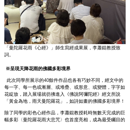
「曼陀羅花雨《心經》」師生寫經成果展，李蕭錕教授致
詞。
※呈現天降花雨的佛國多彩境界
此次同學所展示的40餘件作品也各有巧妙不同，經文中的
每一字、每一色或漸層、或堆疊、或形意、或變體，字字如
花綻放，踏入展場就彷彿進入《佛說阿彌陀經》經文所說
「黃金為地，雨天曼陀羅花」，如詩如畫的佛國多彩境界！
除了同學的彩色心經作品，李蕭錕教授耗時無數天完成的巨
幅多彩〈曼陀羅花雨大悲咒〉也首度亮相，成為最受矚目的
焦點。李蕭錕還特別將自己書寫的「色即是空」、「如是我