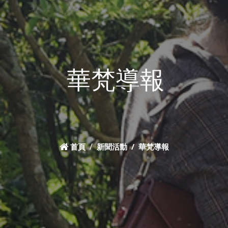
華梵導報
首頁
新聞活動
華梵導報