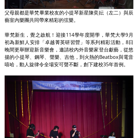
父母親都是華梵畢業校友的小提琴新星陳奕妘（左二）與辰
藝室內樂團共同帶來精彩的弦樂。
華梵新生，覺之啟航！迎接114學年度開學，華梵大學9月
初為新鮮人安排「卓越菁英研習營」等系列精彩活動，8日
晚間更舉辦迎新音樂會，邀請校內外音樂家登台獻藝，從悠
揚的小提琴、鋼琴、聲樂、吉他，到火熱的Beatbox與電音
嘻哈，動人旋律令全場安可聲不斷，創下建校35年首例。