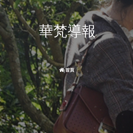
華梵導報
首頁