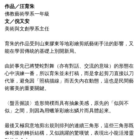
作品／汪育朱
佛教藝術學系一年級
文／倪又安
美術與文創學系主任
育朱的作品受到山東膠東等地彩繪剪紙藝術手法的影響，又
能在學習傳統的基礎上別開新局。
由於事先已將雙蛇對舞（亦有對話、交流的意味）的形態在
心中演練一番，所以育朱並未打稿，而是拿起剪刀直接以刀
代筆，避免因「照稿描線」而丟失內在動態，這也是民間藝
術審美的重要關鍵。
〈盤舌握談〉造形簡樸而具有抽象美感，原先的「似與不
似」之間，則因為用蠟筆彩繪出鱗片而具體起來。
最後又極寫意地剪出規則排列的連續三角形，這些三角形既
像蛇腹的轉折結構，又似跳躍的驚嘆號，表現出小龍活潑靈