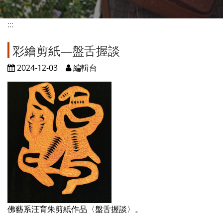
:::
彩繪剪紙—盤舌握談
2024-12-03
編輯台
佛藝系汪育朱剪紙作品〈盤舌握談〉。