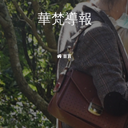
華梵導報
首頁