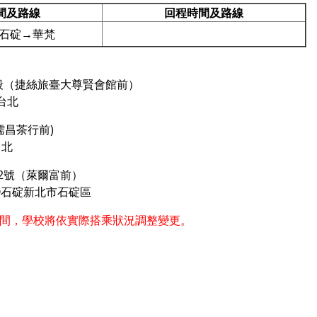
間及路線
回程時間及路線
→石碇→華梵
段（捷絲旅臺大尊賢會館前）
C台北
儒昌茶行前)
台北
2號（萊爾富前）
R5+GQ石碇新北市石碇區
間，學校將依實際搭乘狀況調整變更。