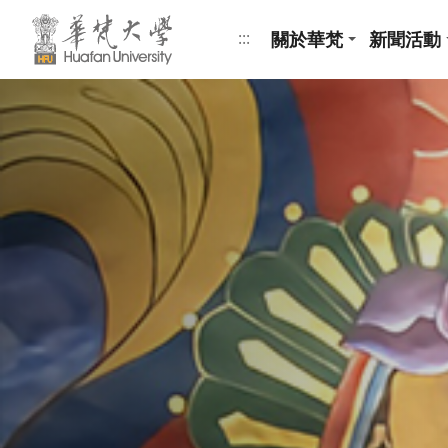
跳到頁面主要內容區
關於華梵
新聞活動
:::