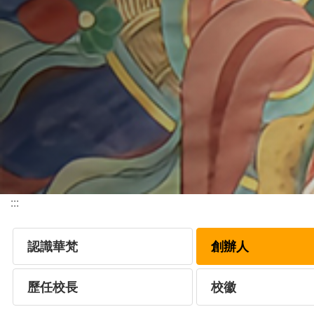
:::
認識華梵
創辦人
歷任校長
校徽