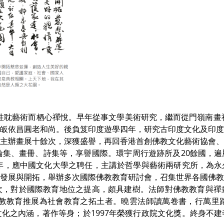
青峰，性耽藝術而栖心禪悅。早年從事文學美術研究，繼而從門嶺南
皈依昌圓老和尚。後負笈印度遊學四年，研究古印度文化及印
主辦畫展十餘次，深獲盛譽，再回香港首創佛教文化藝術協會
論集、畫冊、詩集等，享譽國際。環宇周行遊跡所及20餘國，
7年，應中國文化大學之聘任，主講於哲學與藝術兩研究所，為
發展與開拓，舉辦多次國際佛教教育研討會，召集世界各國佛
次，對於國際教育地位之提高，頗具建樹。法師對佛教教育與禪
佛教教育推展為社會教育之拓土者。曉雲法師讀萬卷書，行萬
化之內涵，著作等身；於1997年榮獲行政院文化獎。終身不