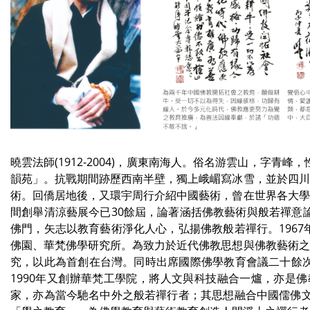
曉雲法師(1912-2004)，廣東南海人。俗名游雲山，字
韻苑」。抗戰期間跡歷西南半壁，獨上峨嵋寫冰雪，並於四川
術。回僑居地後，又環宇周行介紹中國藝術，曾在世界各大學
間創舉清涼藝展今已30餘屆，論著涵括佛教藝術與般若禪意
佛門，矢志以教育藝術淨化人心，弘揚佛教般若禪行。196
佛園、華梵佛學研究所。為致力於近代佛教思想與佛教藝術之
究，以此為首創在台灣。同時出席國際佛學教育會議二十餘
1990年又創辦華梵工學院，將人文與科技融合一爐，亦是
家，亦為當今馳名中外之般若禪行者；其思想融合中國儒佛文