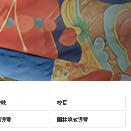
校歌
校長
圖導覽
園林境教導覽