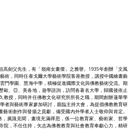
畫祖高劍父先生，有「嶺南女畫傑」之雅譽。1935年創辦「文風
度藝術，同時任泰戈爾大學藝術學院客座教授，講授中國繪晝藝
、雲門學園、慧海中學，積極促進國際文化與佛教藝術交流。期
遍歷歐、亞、美各地，遊學諮詢，訪問各著名大學，歸國後依止
永久教授，同時并任佛教文化研究所所長之職，期間創辦蓮華學
教學者與藝術專家參加研討，親臨主持大會，為提倡佛教教育研
畫藝術創作與發揚之貢獻，備受國內外學者人士敬仰與肯定。
里路，廣識見聞，畫境充滿禪思，係一位教育家、藝術家、哲學
建寺院，不任住持，矢志為佛教教育與社會教育奉獻心力，精研