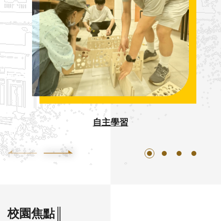
自主學習
校園焦點║