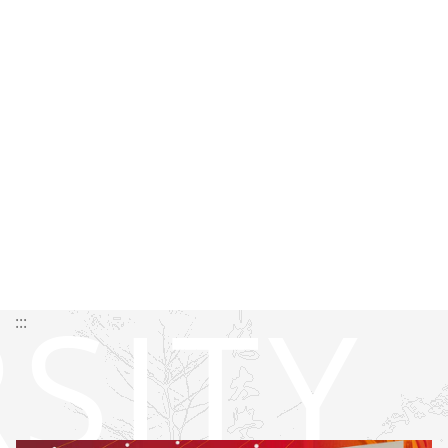
SITY
:::