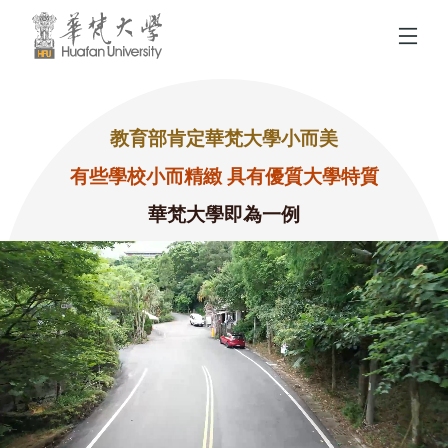
跳到頁面主要內容區
教育部肯定華梵大學小而美
有些學校小而精緻 具有優質大學特質
華梵大學即為一例