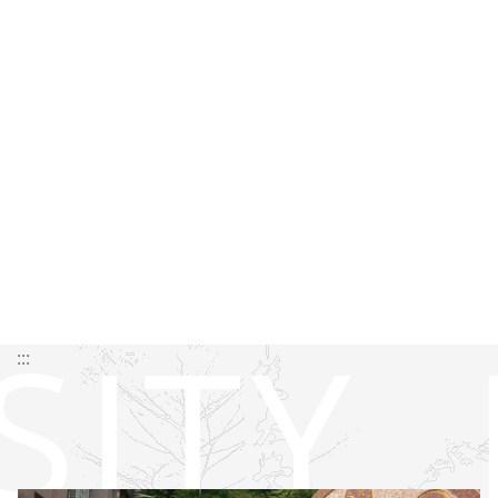
SITY
:::