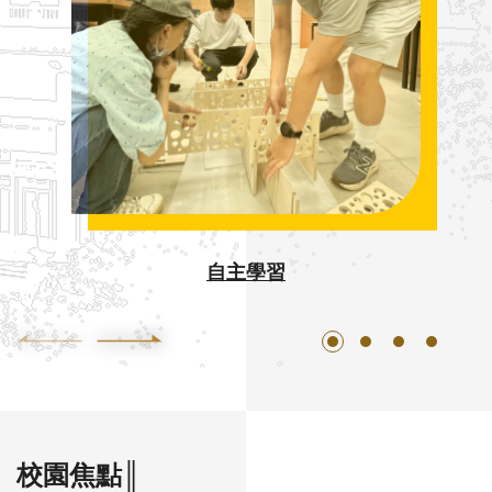
自主學習
校園焦點║