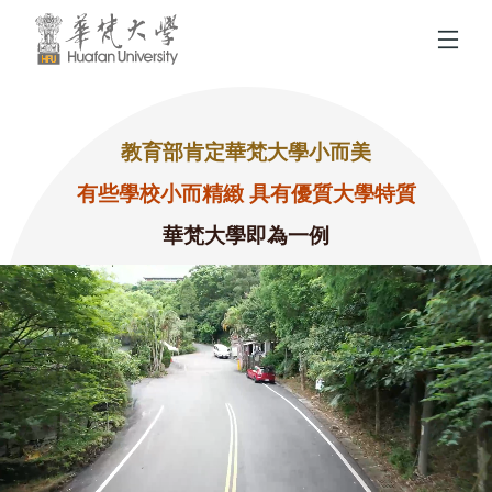
跳到頁面主要內容區
教育部肯定華梵大學小而美
有些學校小而精緻 具有優質大學特質
華梵大學即為一例